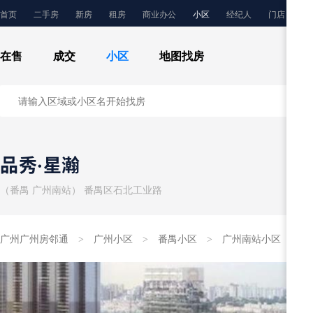
首页
二手房
新房
租房
商业办公
小区
经纪人
门店
百
在售
成交
小区
地图找房
品秀·星瀚
（番禺 广州南站） 番禺区石北工业路
广州广州房邻通
广州小区
番禺小区
广州南站小区
>
>
>
>